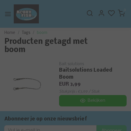
0
Home
Tags
boom
Producten getagd met
boom
Bait solutions
Baitsolutions Loaded
Boom
EUR 3,99
Stukprijs : €3,99 / Stuk
Bekijken
Abonneer je op onze nieuwsbrief
Abonneer