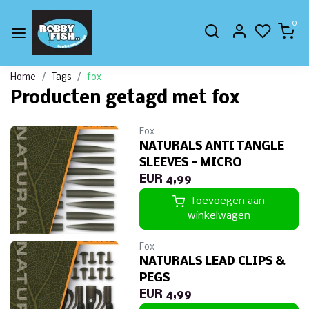
0
Home
Tags
fox
Producten getagd met fox
Fox
NATURALS ANTI TANGLE
SLEEVES - MICRO
EUR 4,99
Toevoegen aan
winkelwagen
Fox
NATURALS LEAD CLIPS &
PEGS
EUR 4,99