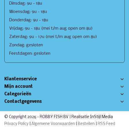
Dinsdag: 9u - 18u
Woensdag: 9u - 18u
Donderdag: 9u - 18u
Vrijdag: 9u - 18u (mei t/m aug open om 8u)
Zaterdag: 9u - 17u (mei t/m aug open om 8u)
Zondag: gesloten
Feestdagen: gesloten
Klantenservice
Mijn account
Categorieën
Contactgegevens
© Copyright 2026 - ROBBY FISH BV | Realisatie
InStijl Media
Privacy Policy
|
Algemene Voorwaarden
|
Bestellen
|
RSS Feed