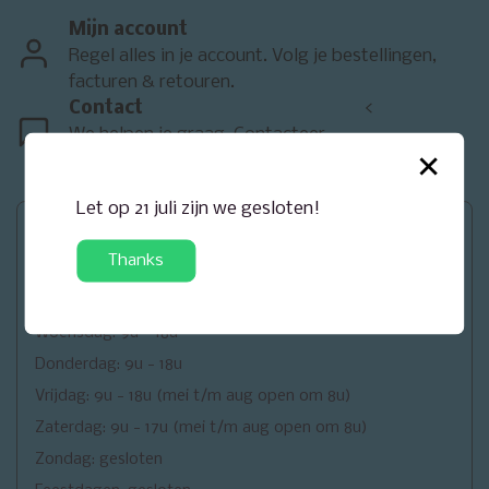
Mijn account
Regel alles in je account. Volg je bestellingen,
facturen & retouren.
Contact
<
We helpen je graag. Contacteer
×
ons.
Let op 21 juli zijn we gesloten!
Openingsuren
Thanks
Maandag: gesloten
Dinsdag: 9u - 18u
Woensdag: 9u - 18u
Donderdag: 9u - 18u
Vrijdag: 9u - 18u (mei t/m aug open om 8u)
Zaterdag: 9u - 17u (mei t/m aug open om 8u)
Zondag: gesloten