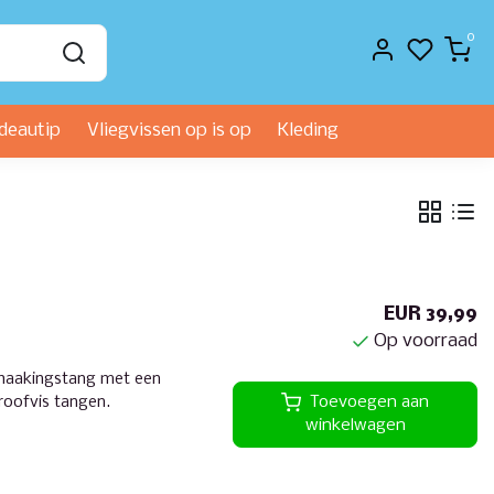
0
deautip
Vliegvissen op is op
Kleding
EUR 39,99
Op voorraad
haakingstang met een
roofvis tangen.
Toevoegen aan
winkelwagen