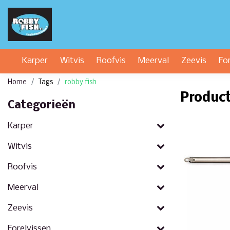
Karper
Witvis
Roofvis
Meerval
Zeevis
Fo
Home
Tags
robby fish
Product
Categorieën
Karper
Witvis
Roofvis
Meerval
Zeevis
Forelvissen