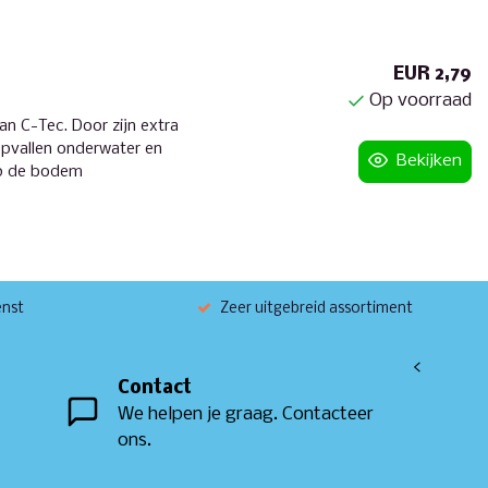
EUR 2,79
Op voorraad
van C-Tec. Door zijn extra
 opvallen onderwater en
Bekijken
 op de bodem
enst
Zeer uitgebreid assortiment
<
Contact
We helpen je graag. Contacteer
ons.