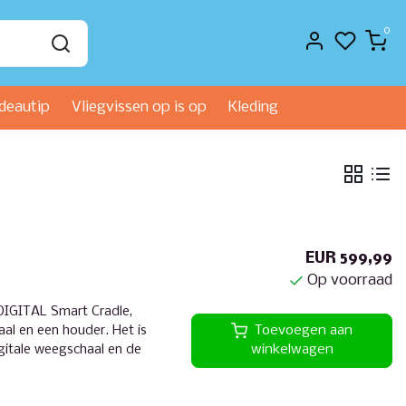
0
deautip
Vliegvissen op is op
Kleding
EUR 599,99
Op voorraad
DIGITAL Smart Cradle,
al en een houder. Het is
Toevoegen aan
igitale weegschaal en de
winkelwagen