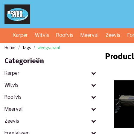
Karper
Witvis
Roofvis
Meerval
Zeevis
Fo
Home
Tags
weegschaal
Produc
Categorieën
Karper
Witvis
Roofvis
Meerval
Zeevis
Forelvissen