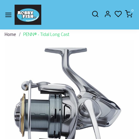
0
Home
PENN® - Tidal Long Cast
Vorige
Volge