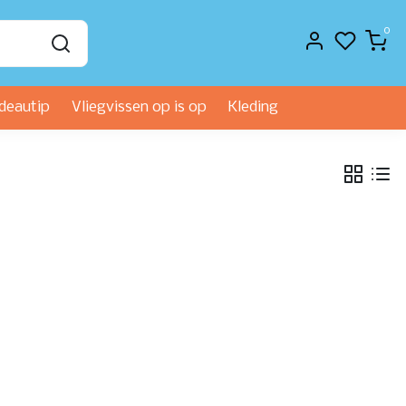
0
deautip
Vliegvissen op is op
Kleding