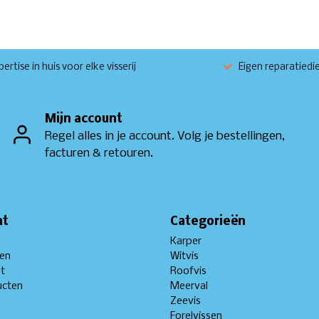
ertise in huis voor elke visserij
Eigen reparatiedi
Mijn account
Regel alles in je account. Volg je bestellingen,
facturen & retouren.
nt
Categorieën
Karper
gen
Witvis
st
Roofvis
ucten
Meerval
Zeevis
Forelvissen