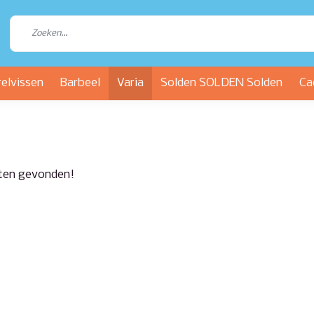
relvissen
Barbeel
Varia
Solden SOLDEN Solden
Ca
ten gevonden!