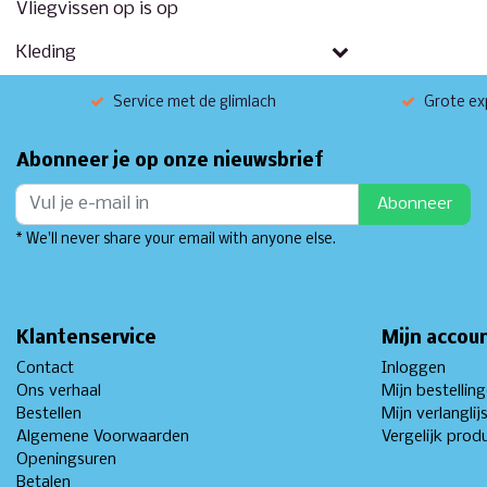
Vliegvissen op is op
Kleding
Service met de glimlach
Grote exp
Abonneer je op onze nieuwsbrief
Abonneer
* We'll never share your email with anyone else.
Klantenservice
Mijn accou
Contact
Inloggen
Ons verhaal
Mijn bestellin
Bestellen
Mijn verlanglij
Algemene Voorwaarden
Vergelijk prod
Openingsuren
Betalen