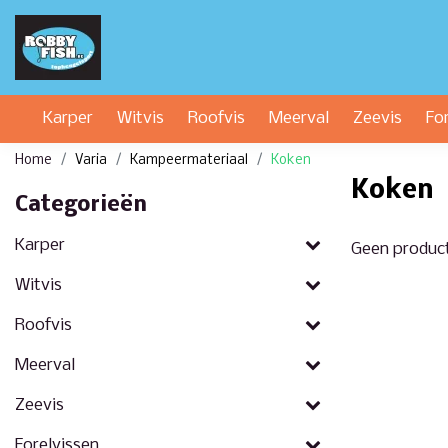
Karper
Witvis
Roofvis
Meerval
Zeevis
Fo
Home
Varia
Kampeermateriaal
Koken
Koken
Categorieën
Karper
Geen produc
Witvis
Roofvis
Meerval
Zeevis
Forelvissen