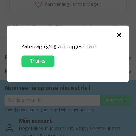
Aan verlanglijst toevoegen
Meer informatie?
Neem contact op over dit
×
product
Toevoegen aan vergelijking
Zaterdag 15/08 zijn wij gesloten!
Productomschrijving
Thanks
Product informatie
Abonneer je op onze nieuwsbrief
Abonneer
* We'll never share your email with anyone else.
Mijn account
Regel alles in je account. Volg je bestellingen,