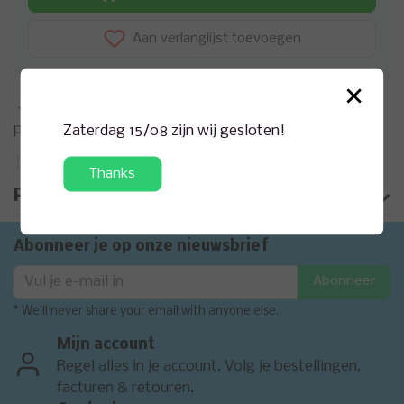
Aan verlanglijst toevoegen
×
Meer informatie?
Neem contact op over dit
product
Zaterdag 15/08 zijn wij gesloten!
Toevoegen aan vergelijking
Thanks
Productomschrijving
Abonneer je op onze nieuwsbrief
Abonneer
* We'll never share your email with anyone else.
Mijn account
Regel alles in je account. Volg je bestellingen,
facturen & retouren.