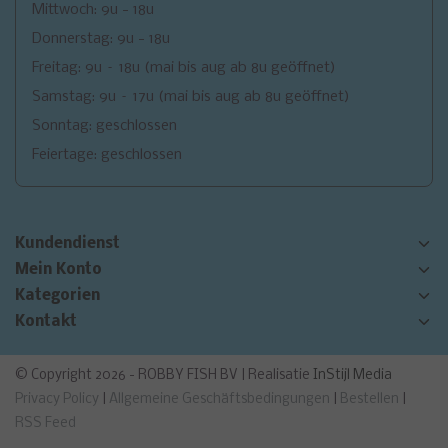
Mittwoch: 9u - 18u
Donnerstag: 9u - 18u
Freitag: 9u – 18u (mai bis aug ab 8u geöffnet)
Samstag: 9u – 17u (mai bis aug ab 8u geöffnet)
Sonntag: geschlossen
Feiertage: geschlossen
Kundendienst
Mein Konto
Kategorien
Kontakt
© Copyright 2026 - ROBBY FISH BV | Realisatie
InStijl Media
Privacy Policy
|
Allgemeine Geschäftsbedingungen
|
Bestellen
|
RSS Feed