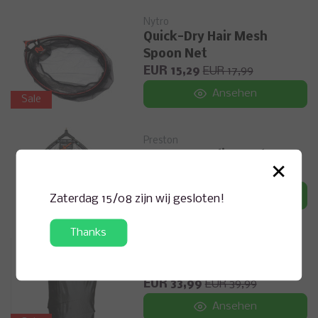
Nytro
Quick-Dry Hair Mesh
Spoon Net
EUR 15,29
EUR 17,99
Ansehen
Sale
Preston
Carp XS Landing Nets
×
EUR 20,99
Ansehen
Zaterdag 15/08 zijn wij gesloten!
Thanks
Nytro
Commercial Carp Net
EUR 33,99
EUR 39,99
Ansehen