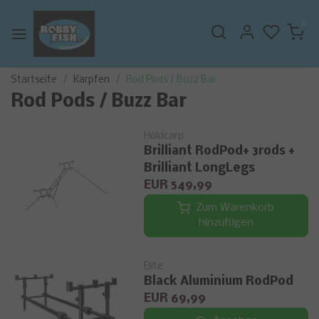
0
Startseite
Karpfen
Rod Pods / Buzz Bar
Rod Pods / Buzz Bar
Holdcarp
Brilliant RodPod+ 3rods +
Brilliant LongLegs
EUR 549,99
Zum Warenkorb
hinzufügen
Elite
Black Aluminium RodPod
EUR 69,99