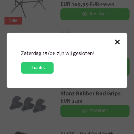
EUR 169,99
EUR 239,99
Ansehen
Sale
Sonik
×
STANZ ALL-TERRAIN LITE
3-ROD POD
Zaterdag 15/08 zijn wij gesloten!
EUR 119,99
Zum Warenkorb
Thanks
hinzufügen
Sonik
Stanz Rubber Rod Grips
EUR 3,49
Ansehen