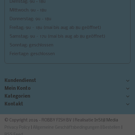
Dienstag: 9u - 18u
Mittwoch: 9u - 18u
Donnerstag: 9u - 18u
Freitag: 9u – 18u (mai bis aug ab 8u geöffnet)
Samstag: 9u – 17u (mai bis aug ab 8u geöffnet)
Sonntag: geschlossen
Feiertage: geschlossen
Kundendienst
Mein Konto
Kategorien
Kontakt
© Copyright 2026 - ROBBY FISH BV | Realisatie
InStijl Media
Privacy Policy
|
Allgemeine Geschäftsbedingungen
|
Bestellen
|
RSS Feed