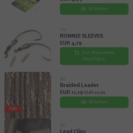
Ansehen
Fox
RONNIE SLEEVES
EUR 4,79
Zum Warenkorb
hinzufügen
JRC
Braided Leader
EUR 11,19
EUR 15,99
Ansehen
Sale
JRC
Lead Clips