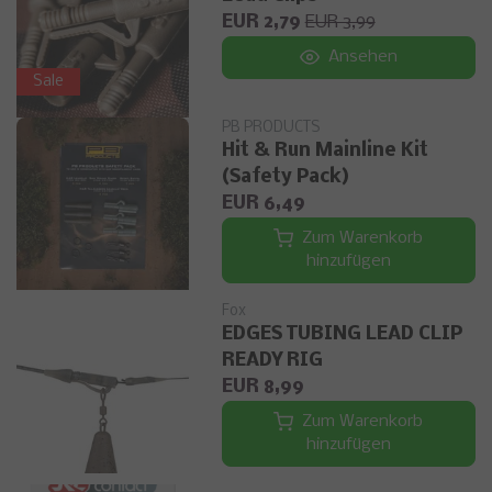
EUR 2,79
EUR 3,99
Ansehen
Sale
PB PRODUCTS
Hit & Run Mainline Kit
(Safety Pack)
EUR 6,49
Zum Warenkorb
hinzufügen
Fox
EDGES TUBING LEAD CLIP
READY RIG
EUR 8,99
Zum Warenkorb
hinzufügen