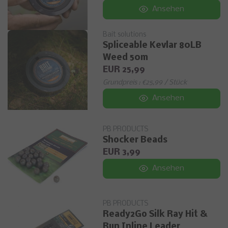
Ansehen
Bait solutions
Spliceable Kevlar 80LB
Weed 50m
EUR 25,99
Grundpreis : €25,99 / Stück
Ansehen
PB PRODUCTS
Shocker Beads
EUR 3,99
Ansehen
PB PRODUCTS
Ready2Go Silk Ray Hit &
Run Inline Leader