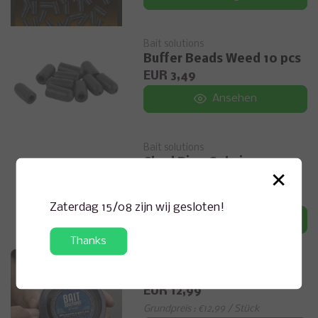
Bait solutions
Buffer Beads Weed 10 pcs
EUR 3,49
Ansehen
Bait solutions
Chod Rig - Set size 6
×
EUR 4,99
Grundpreis : €4,95 / Stück
Zaterdag 15/08 zijn wij gesloten!
Ansehen
Thanks
Bait solutions
Maxx protector 50lb 80m
EUR 12,99
Grundpreis : €12,99 / Stück