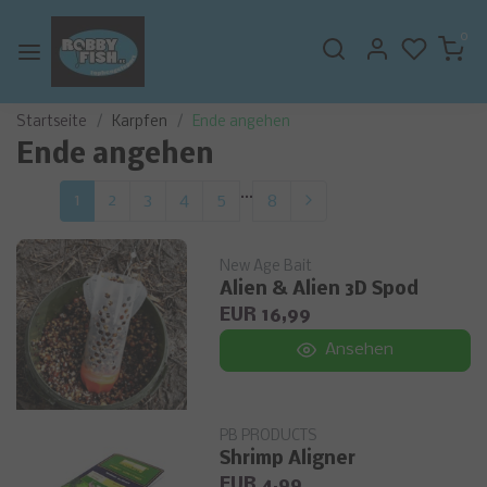
0
Startseite
Karpfen
Ende angehen
Ende angehen
...
1
2
3
4
5
8
New Age Bait
Alien & Alien 3D Spod
EUR 16,99
Ansehen
PB PRODUCTS
Shrimp Aligner
EUR 4,99