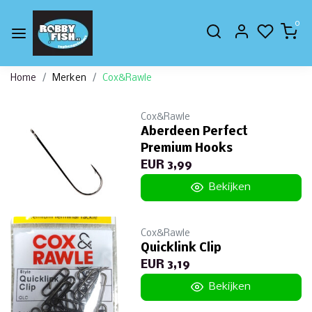
0
Home
Merken
Cox&Rawle
Cox&Rawle
Aberdeen Perfect
Premium Hooks
EUR 3,99
Bekijken
Cox&Rawle
Quicklink Clip
EUR 3,19
Bekijken