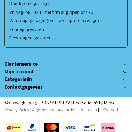
Donderdag: 9u - 18u
Vrijdag: 9u - 18u (mei t/m aug open om 8u)
Zaterdag: 9u - 17u (mei t/m aug open om 8u)
Zondag: gesloten
Feestdagen: gesloten
Klantenservice
Mijn account
Categorieën
Contactgegevens
© Copyright 2026 - ROBBY FISH BV | Realisatie
InStijl Media
Privacy Policy
|
Algemene Voorwaarden
|
Bestellen
|
RSS Feed