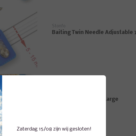
Stonfo
Baiting Twin Needle Adjustable 
Stonfo
Silicone Tubing Box Large
Zaterdag 15/08 zijn wij gesloten!