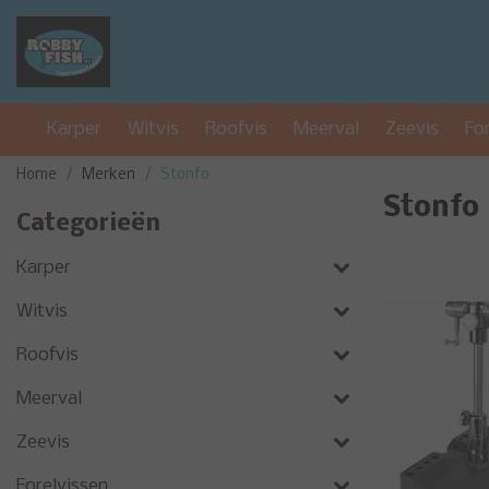
Karper
Witvis
Roofvis
Meerval
Zeevis
Fo
Home
Merken
Stonfo
Stonfo
Categorieën
Karper
Witvis
Roofvis
Meerval
Zeevis
Forelvissen