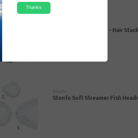
Thanks
Stonfo
Stonfo Pareggiapelo - Hair Stack
Stonfo
Stonfo Soft Streamer Fish Heads