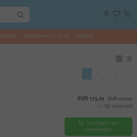
0
deautip
Vliegvissen op is op
Kleding
1
2
3
4
EUR 173,25
EUR 231,00
Op voorraad
Toevoegen aan
winkelwagen