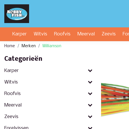
Karper
Witvis
Roofvis
Meerval
Zeevis
Fo
Home
Merken
Williamson
Categorieën
Karper
Witvis
Roofvis
Meerval
Zeevis
Forelvissen