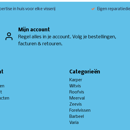
ertise in huis voor elke visserij
Eigen reparatiedi
Mijn account
Regel alles in je account. Volg je bestellingen,
facturen & retouren.
nt
Categorieën
Karper
gen
Witvis
st
Roofvis
ucten
Meerval
Zeevis
Forelvissen
Barbeel
Varia