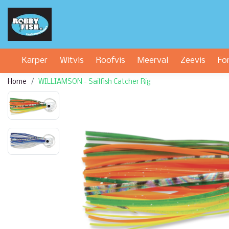
Karper
Witvis
Roofvis
Meerval
Zeevis
Fo
Home
WILLIAMSON - Sailfish Catcher Rig