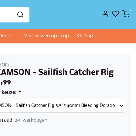
0
deautip
Vliegvissen op is op
Kleding
son
AMSON - Sailfish Catcher Rig
,99
 keuze:
*
rraad
2-5 werkdagen