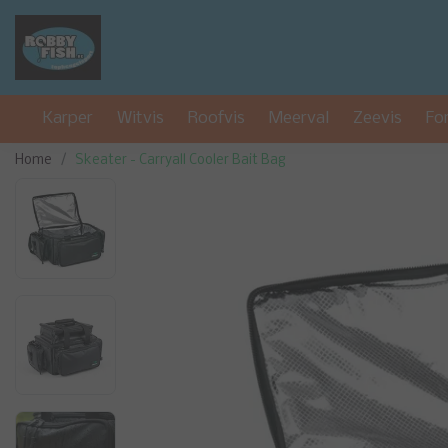
Karper
Witvis
Roofvis
Meerval
Zeevis
Fo
Home
Skeater - Carryall Cooler Bait Bag