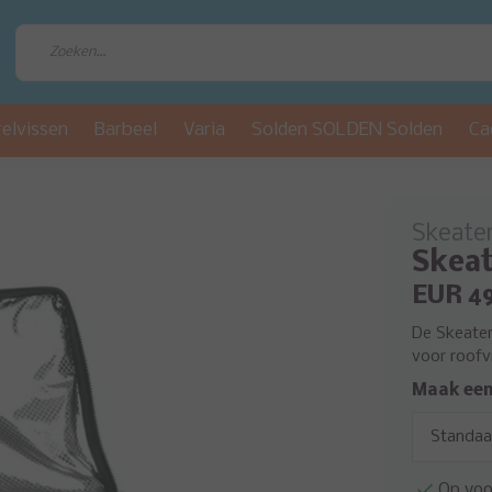
relvissen
Barbeel
Varia
Solden SOLDEN Solden
Ca
Skeate
Skeat
EUR 4
De Skeater 
voor roofv
Maak een
Op voo