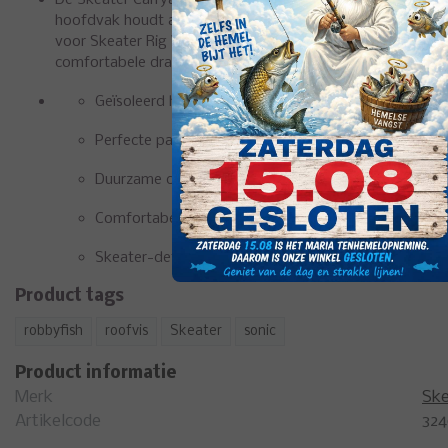
De Skeater Carryall Cooler Bait Bag is een veelzijdige en st
hoofdvak houdt aas of eten en drinken op de juiste temper
voor Skeater Rig Wallets en andere accessoires. Dankzij he
comfortabele draagsysteem is de tas ideaal voor zowel kort
Geïsoleerd hoofdvak: Houdt aas vers of eten en drin
Perfecte pasvorm voor Rig Wallets: Externe vakken 
Duurzame constructie: Robuust materiaal
Comfortabel dragen: Dubbele handgrepen en gevoerd
Berkley
Skeater-details: Merkritstrekkers en een slim, functi
Fusion19 Bait-holder (10p
Zwart
Product tags
Deze haken van Berkley uit 
robbyfish
roofvis
Skeater
sonic
Fusion serie zijn ontwikkeld 
het vissen met aas dat extr
Product informatie
goed moet blijven zitten
EUR 4,99
Merk
Ske
Bekijk
Vergelijk
Artikelcode
32