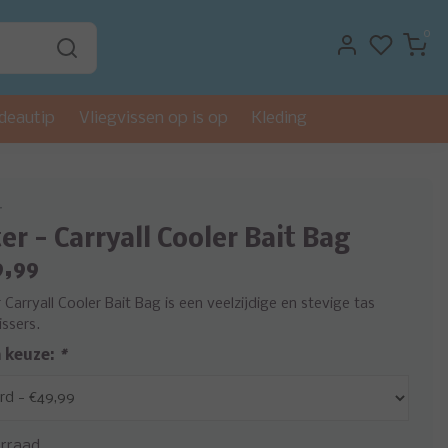
0
deautip
Vliegvissen op is op
Kleding
r
er - Carryall Cooler Bait Bag
9,99
Carryall Cooler Bait Bag is een veelzijdige en stevige tas
issers.
 keuze:
*
rraad