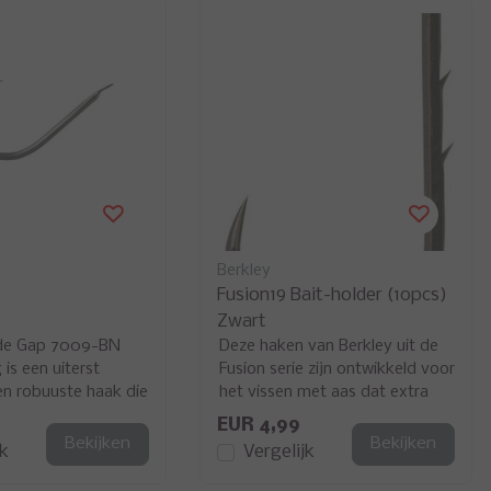
Berkley
Fusion19 Bait-holder (10pcs)
Zwart
de Gap 7009-BN
Deze haken van Berkley uit de
is een uiterst
Fusion serie zijn ontwikkeld voor
 en robuuste haak die
het vissen met aas dat extra
 ontworpen voor
goed moet blijven zitten
EUR 4,99
..
Bekijken
Bekijken
jk
Vergelijk