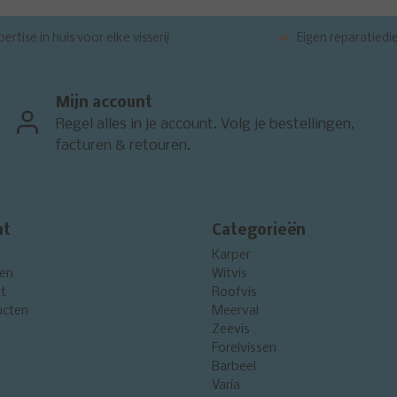
ertise in huis voor elke visserij
Eigen reparatiedi
Mijn account
Regel alles in je account. Volg je bestellingen,
facturen & retouren.
nt
Categorieën
Karper
gen
Witvis
st
Roofvis
ucten
Meerval
Zeevis
Forelvissen
Barbeel
Varia