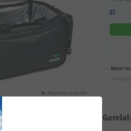
Meer in
Toevoegen
Afbeelding vergroten
Gerelat