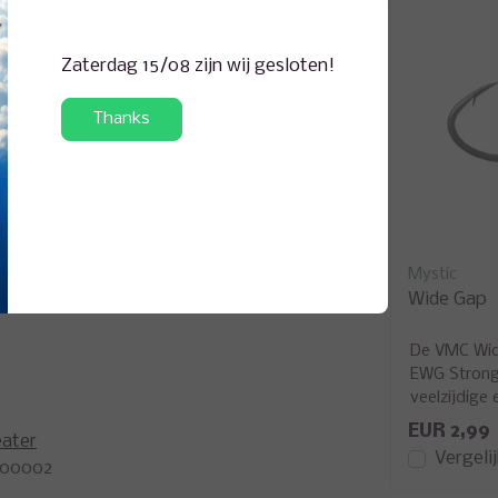
evige tas voor roofvissers. Het geïsoleerde
atuur, terwijl de buitenvakken precies passen
t duurzame materiaal, de handige details en het
Zaterdag 15/08 zijn wij gesloten!
e als lange sessies.
ken koel
Thanks
op maat voor Skeater-accessoire wallets
e, verstelbare schouderriem
Rapala
Mystic
oneel ontwerp
cs)
Saltwater X-Rap Magnum X
Wide Gap
plode
de
De overontwikkelde X-Rap®
De VMC Wi
voor
Magnum® Xplode combineert
EWG Strong 
a
een zware draadconstructie met
veelzijdige
een dikwandige ABS-behuizing,
speciaal is
EUR 38,99
EUR 2,99
ater
waardoo...
maximale v.
en
Bekijken
Vergelijk
Vergeli
400002