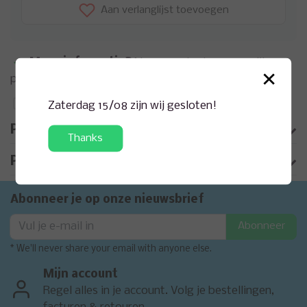
Aan verlanglijst toevoegen
Meer informatie?
Neem contact op over dit
×
product
Toevoegen aan vergelijking
Zaterdag 15/08 zijn wij gesloten!
Productomschrijving
Thanks
Product informatie
Abonneer je op onze nieuwsbrief
Abonneer
* We'll never share your email with anyone else.
Mijn account
Regel alles in je account. Volg je bestellingen,