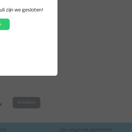
juli zijn we gesloten!
s
R
9
Bekijken
jk
enst
Zeer uitgebreid assortiment