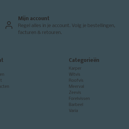
Mijn account
Regel alles in je account. Volg je bestellingen,
facturen & retouren.
nt
Categorieën
Karper
gen
Witvis
st
Roofvis
ucten
Meerval
Zeevis
Forelvissen
Barbeel
Varia