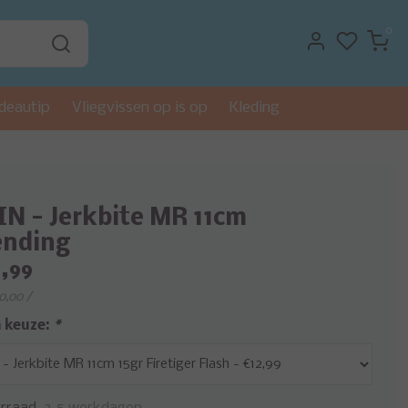
0
deautip
Vliegvissen op is op
Kleding
N - Jerkbite MR 11cm
ending
,99
€0,00 /
 keuze:
*