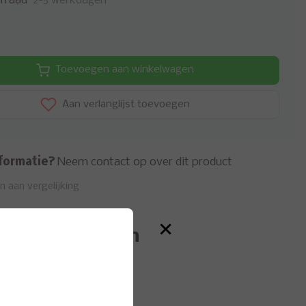
rraad
2-5 werkdagen
Toevoegen aan winkelwagen
Aan verlanglijst toevoegen
formatie?
Neem contact op over dit product
 aan vergelijking
×
eerde producten