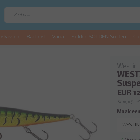
relvissen
Barbeel
Varia
Solden SOLDEN Solden
Ca
Westin
WESTI
Susp
EUR 12
Stukprijs : 
Maak een