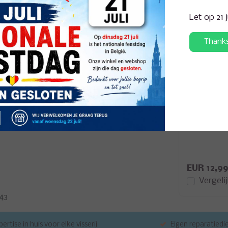
m zorgt ervoor dat het maken van lange en
van
ABS
kunststof, is loodvrij en is voorzien van
Let op 21 
andgeschilderde details!
Thank
Westin
Jerkbite S
EUR 12,9
Vergeli
43
ertise in huis voor elke visserij
Eigen reparatiedi