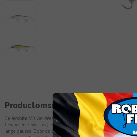
Productomschrijving
De Jerkbite MR van Westin is een geweldige jerkbait. Deze jerk
te worden gevist als jerkbait / twitchbait. Vis deze Jerkbite MR 
lange pauzes. Door de perfect uitgebalanceerde zwevende actie 