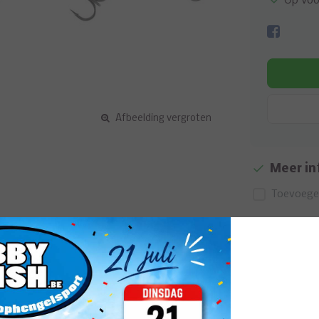
Op voo
Afbeelding vergroten
Meer in
Toevoegen
Gerelat
bait is ontworpen om onder alle omstandigheden
snel en agressief of gestaag binnen, met korte of
kan je veel aanbeten verwachten bij het pauze