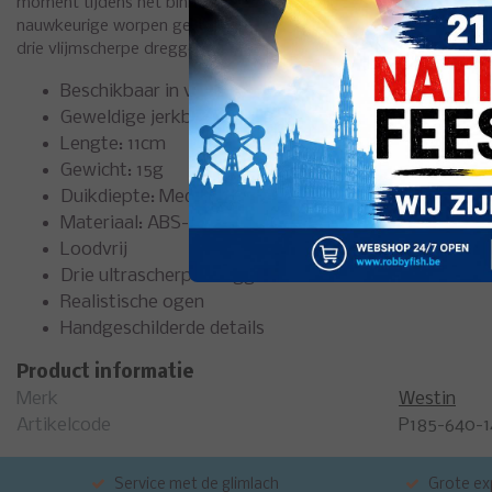
moment tijdens het binnen vissen. Het speciale longcast-systee
nauwkeurige worpen geen probleem is. De jerkbait is gemaakt 
drie vlijmscherpe dreggen. Afgewerkt met realistische ogen en h
Beschikbaar in verschillende kleuren!
Geweldige jerkbait
Lengte: 11cm
Gewicht: 15g
Duikdiepte: Medium Runner (MR) 1,5-3m
Materiaal:
ABS
-kunststof
Loodvrij
Drie ultrascherpe dreggen
Realistische ogen
Handgeschilderde details
Product informatie
Merk
Westin
Artikelcode
P185-640-1
Service met de glimlach
Grote exp