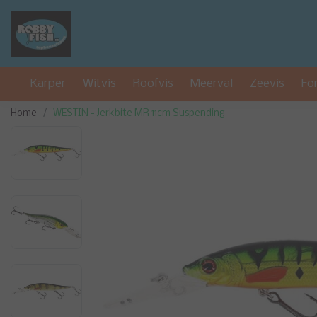
Karper
Witvis
Roofvis
Meerval
Zeevis
Fo
Home
WESTIN - Jerkbite MR 11cm Suspending