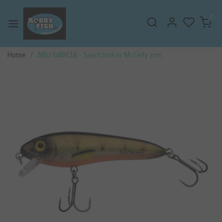
0
Home
ABU GARCIA - Svartzonker McCelly 7cm
Vorige
Volge