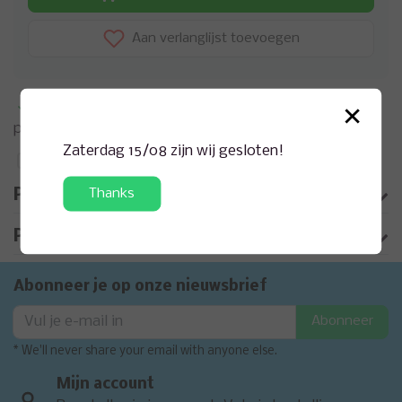
Aan verlanglijst toevoegen
×
Meer informatie?
Neem contact op over dit
product
Zaterdag 15/08 zijn wij gesloten!
Toevoegen aan vergelijking
Thanks
Productomschrijving
Product informatie
Abonneer je op onze nieuwsbrief
Abonneer
* We'll never share your email with anyone else.
Mijn account