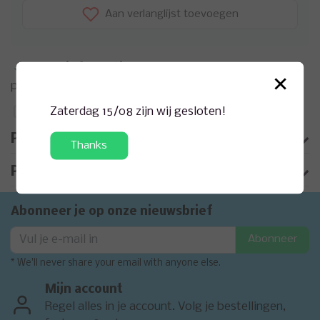
Aan verlanglijst toevoegen
Meer informatie?
Neem contact op over dit
×
product
Zaterdag 15/08 zijn wij gesloten!
Toevoegen aan vergelijking
Productomschrijving
Thanks
Product informatie
Abonneer je op onze nieuwsbrief
Abonneer
* We'll never share your email with anyone else.
Mijn account
Regel alles in je account. Volg je bestellingen,