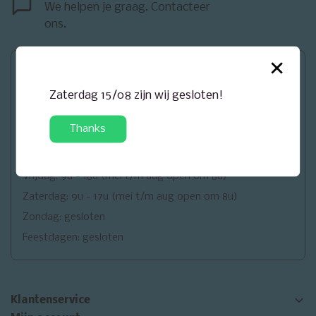
We helpen je graag. Contacteer
ons.
×
Openingsuren
Zaterdag 15/08 zijn wij gesloten!
Maandag: gesloten
Dinsdag: 9u - 18u
Thanks
Woensdag: 9u - 18u
Donderdag: 9u - 18u
Vrijdag: 9u - 18u (mei t/m aug open om 8u)
Zaterdag: 9u - 17u (mei t/m aug open om 8u)
Zondag: gesloten
Feestdagen: gesloten
Klantenservice