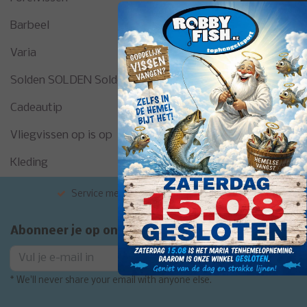
Barbeel
Varia
Solden SOLDEN Solden
Cadeautip
Vliegvissen op is op
Kleding
Service met de glimlach
Grote exp
Abonneer je op onze nieuwsbrief
Abonneer
* We'll never share your email with anyone else.