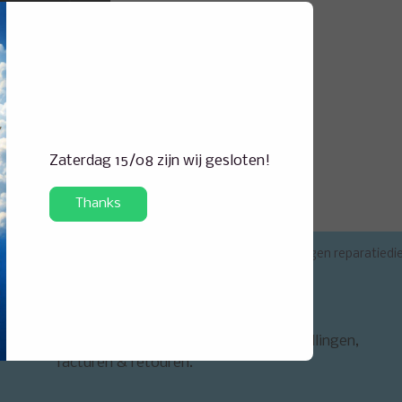
Zaterdag 15/08 zijn wij gesloten!
Thanks
ertise in huis voor elke visserij
Eigen reparatiedi
Mijn account
Regel alles in je account. Volg je bestellingen,
facturen & retouren.