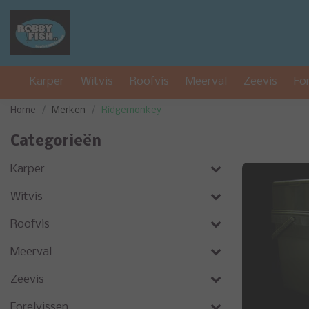
Karper
Witvis
Roofvis
Meerval
Zeevis
Fo
Home
Merken
Ridgemonkey
Categorieën
Karper
Witvis
Roofvis
Meerval
Zeevis
Forelvissen