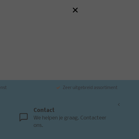
×
enst
Zeer uitgebreid assortiment
<
Contact
We helpen je graag. Contacteer
ons.