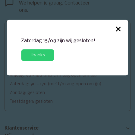
We helpen je graag. Contacteer
ons.
×
Openingsuren
Zaterdag 15/08 zijn wij gesloten!
Maandag: gesloten
Dinsdag: 9u - 18u
Thanks
Woensdag: 9u - 18u
Donderdag: 9u - 18u
Vrijdag: 9u - 18u (mei t/m aug open om 8u)
Zaterdag: 9u - 17u (mei t/m aug open om 8u)
Zondag: gesloten
Feestdagen: gesloten
Klantenservice