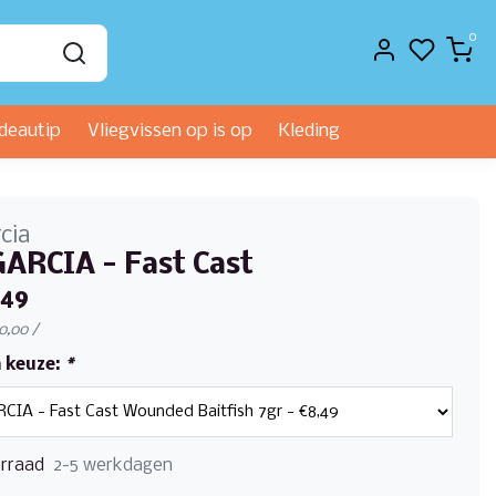
0
deautip
Vliegvissen op is op
Kleding
cia
ARCIA - Fast Cast
,49
€0,00 /
 keuze:
*
rraad
2-5 werkdagen