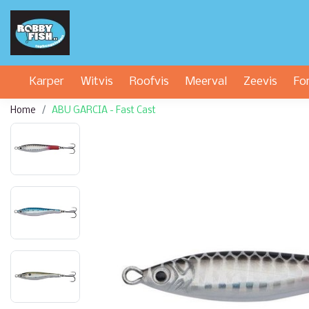
Karper
Witvis
Roofvis
Meerval
Zeevis
Fo
Home
ABU GARCIA - Fast Cast