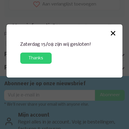
Aan verlanglijst toevoegen
Meer informatie?
Neem contact op over dit
×
product
Toevoegen aan vergelijking
Zaterdag 15/08 zijn wij gesloten!
Productomschrijving
Thanks
Product informatie
Abonneer je op onze nieuwsbrief
Abonneer
* We'll never share your email with anyone else.
Mijn account
Regel alles in je account. Volg je bestellingen,