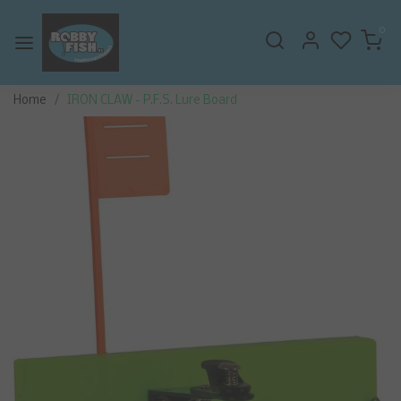
0
Home
IRON CLAW - P.F.S. Lure Board