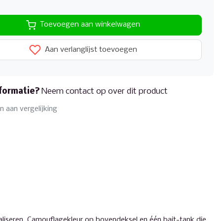
Toevoegen aan winkelwagen
Aan verlanglijst toevoegen
formatie?
Neem contact op over dit product
 aan vergelijking
aliseren. Camouflagekleur op bovendeksel en één bait-tank die