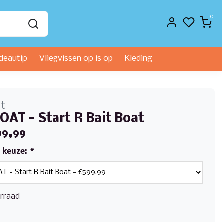
0
deautip
Vliegvissen op is op
Kleding
at
OAT - Start R Bait Boat
99,99
 keuze:
*
rraad