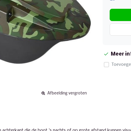
Meer in
Toevoegen
Afbeelding vergroten
 achterkant die de boot 's nachts of op grote afstand kunnen visu