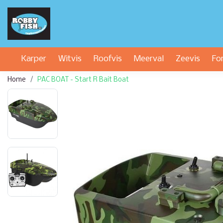
Karper
Witvis
Roofvis
Meerval
Zeevis
Fo
Home
PAC BOAT - Start R Bait Boat