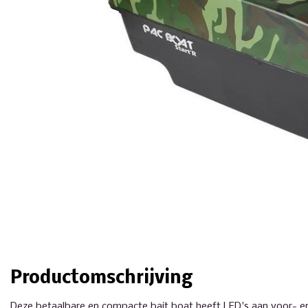
Productomschrijving
Deze betaalbare en compacte bait boat heeft LED's aan voor- en