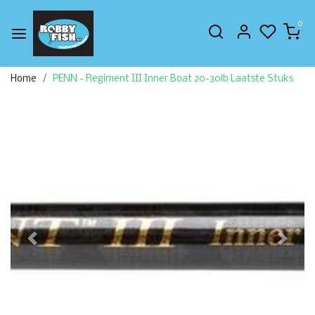
0
Home
PENN - Regiment III Inner Boat 20-30lb Laatste Stuks
Vorige
Volge