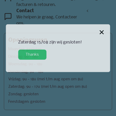
facturen & retouren.
Contact
<
We helpen je graag. Contacteer
ons.
×
Openingsuren
Zaterdag 15/08 zijn wij gesloten!
Maandag: gesloten
Thanks
Dinsdag: 9u - 18u
Woensdag: 9u - 18u
Donderdag: 9u - 18u
Vrijdag: 9u - 18u (mei t/m aug open om 8u)
Zaterdag: 9u - 17u (mei t/m aug open om 8u)
Zondag: gesloten
Feestdagen: gesloten