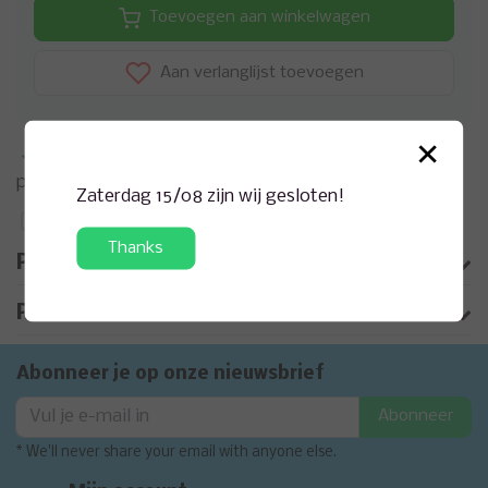
Toevoegen aan winkelwagen
Aan verlanglijst toevoegen
×
Meer informatie?
Neem contact op over dit
product
Zaterdag 15/08 zijn wij gesloten!
Toevoegen aan vergelijking
Thanks
Productomschrijving
Product informatie
Abonneer je op onze nieuwsbrief
Abonneer
* We'll never share your email with anyone else.