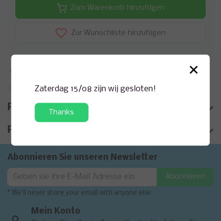
Zum Warenkorb hinzufügen
Zur Wunschliste hinzufügen
×
Zusatzinformation?
Anfrage zu diesem Produkt
Zaterdag 15/08 zijn wij gesloten!
Auf Vergleichsliste setzen
Produktbeschreibung
Thanks
Produktinformation
Abonnieren Sie unseren Newsletter
Abonnieren
* We'll never share your email with anyone else.
Mein Konto