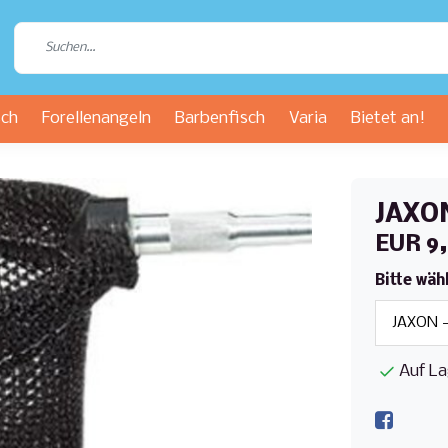
sch
Forellenangeln
Barbenfisch
Varia
Bietet an!
JAXON
EUR 9
Bitte wäh
Auf La