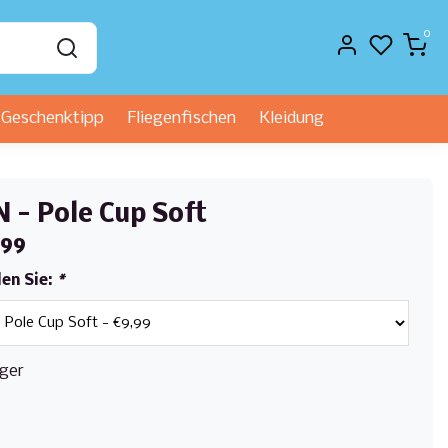
0
Geschenktipp
Fliegenfischen
Kleidung
 - Pole Cup Soft
,99
len Sie:
*
ger