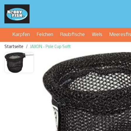
Karpfen
Felchen
Raubfische
Wels
Meeresfi
Startseite
JAXON - Pole Cup Soft