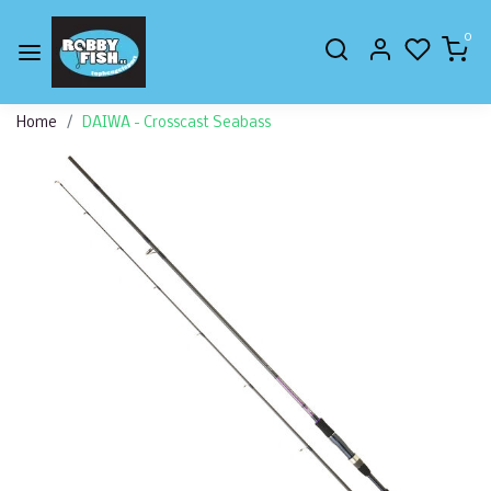
0
Home
DAIWA - Crosscast Seabass
Vorige
Volge