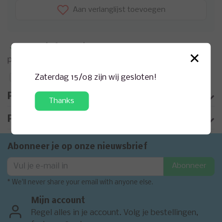
Aan verlanglijst toevoegen
Meer informatie?
Neem contact op over dit
×
product
Zaterdag 15/08 zijn wij gesloten!
Toevoegen aan vergelijking
Productomschrijving
Thanks
Product informatie
Abonneer je op onze nieuwsbrief
Abonneer
* We'll never share your email with anyone else.
Mijn account
Regel alles in je account. Volg je bestellingen,