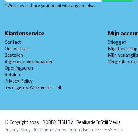
* We'll never share your email with anyone else.
Klantenservice
Mijn accou
Contact
Inloggen
Ons verhaal
Mijn bestellin
Bestellen
Mijn verlanglij
Algemene Voorwaarden
Vergelijk prod
Openingsuren
Betalen
Privacy Policy
Bezorgen & Afhalen BE - NL
© Copyright 2026 - ROBBY FISH BV | Realisatie
InStijl Media
Privacy Policy
|
Algemene Voorwaarden
|
Bestellen
|
RSS Feed