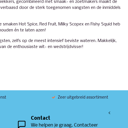
topwekkers, gecombineerd met smaak- en zoetmakers maakt de
 we verbaasd door de sterk toegenomen vangsten en de inmiddels
e smaken Hot Spice, Red Fruit, Milky Scopex en Fishy Squid heb
houden én te laten azen!
sten, zelfs op de meest intensief beviste wateren. Makkelijk,
 van de enthousiaste wit- en wedstrijdvisser!
enst
Zeer uitgebreid assortiment
<
Contact
We helpen je graag. Contacteer