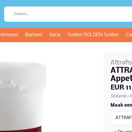
relvissen
Barbeel
Varia
Solden SOLDEN Solden
Ca
Attrafi
ATTRA
Appet
EUR 11
Stukprijs : 
Maak een