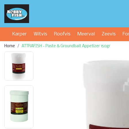
Karper
Witvis
Roofvis
Meerval
Zeevis
Fo
Home
ATTRAFISH - Paste & Groundbait Appetizer 150gr