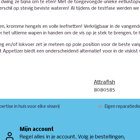
en dwing ze bijna om te eten! Met de toegevoegde unieke eetlus
verschil op stevig beviste wateren! Al tijdens de testfase werden
n, kromme hengels en volle leefnetten! Verkrijgbaar in de vangend
r het ultieme wapen in handen om de vis op je stek te brengen, te 
eg en/of lokvoer zet je meteen op pole position voor de beste vang
t Appetizer biedt een onderscheidend alternatief voor in de viskist
Attrafish
8080585
ertise in huis voor elke visserij
Eigen reparatiedi
Mijn account
Regel alles in je account. Volg je bestellingen,