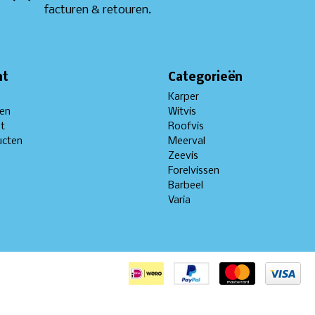
facturen & retouren.
nt
Categorieën
Karper
gen
Witvis
st
Roofvis
ucten
Meerval
Zeevis
Forelvissen
Barbeel
Varia