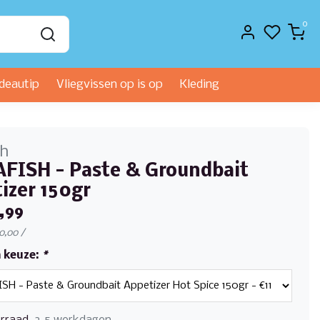
0
deautip
Vliegvissen op is op
Kleding
sh
FISH - Paste & Groundbait
izer 150gr
,99
€0,00 /
 keuze:
*