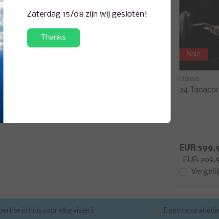
en 12V/10Ah accu is voldoende voor ongeveer
Zaterdag 15/08 zijn wij gesloten!
Thanks
Sale
a
Daiwa
6-755
24 Tanaco
EUR 599,
EUR 709,
Vergeli
ertise in huis voor elke visserij
Eigen reparatiedi