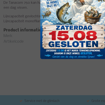
De Tanacom 750 kan handmatig of elektrisch worden bediend. E
een dag vissen.
Lijncapaciteit gevlochten lijn: 60lb-750m
Lijncapaciteit monofilamentlijn: 0,41 mm - 700 m
Product informatie
Merk
Daiw
Artikelcode
1080
Service met de glimlach
Grote exp