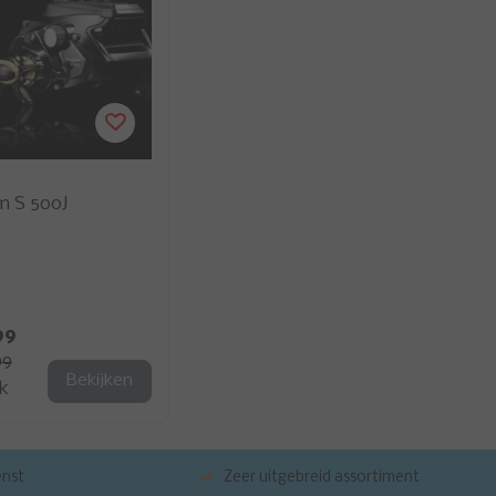
m S 500J
99
99
Bekijken
jk
enst
Zeer uitgebreid assortiment